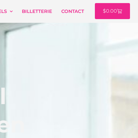
$
0.00
ELS
BILLETTERIE
CONTACT
l
en