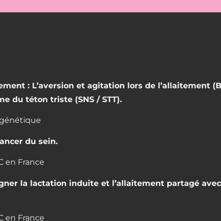
ent : L’aversion et agitation lors de l’allaitement (BA
e du téton triste (SNS / STT).
n génétique
cancer du sein.
C en France
r la lactation induite et l’allaitement partagé avec 
C en France