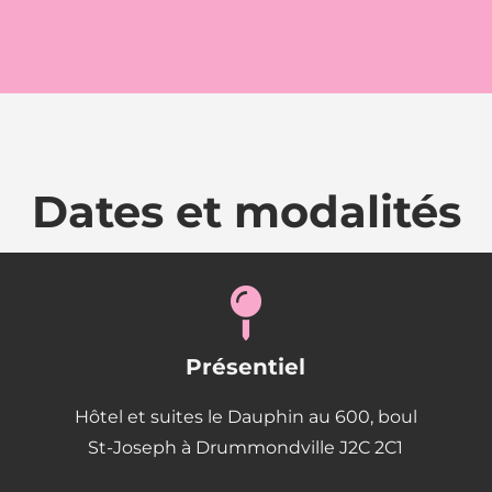
Dates et modalités
Présentiel
Hôtel et suites le Dauphin au 600, boul
St-Joseph à Drummondville J2C 2C1