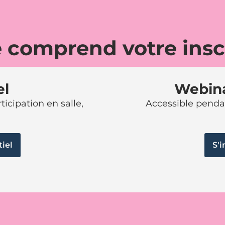
 comprend votre insc
el
Webina
ticipation en salle,
Accessible pendant
tiel
S'i